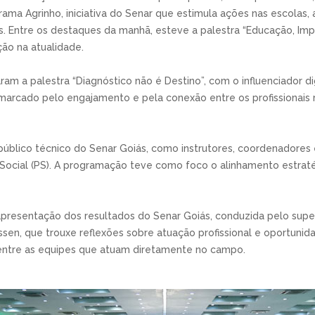
ama Agrinho, iniciativa do Senar que estimula ações nas escolas
. Entre os destaques da manhã, esteve a palestra “Educação, Im
ão na atualidade.
am a palestra “Diagnóstico não é Destino”, com o influenciador d
marcado pelo engajamento e pela conexão entre os profissionais 
o público técnico do Senar Goiás, como instrutores, coordenadore
 Social (PS). A programação teve como foco o alinhamento estraté
presentação dos resultados do Senar Goiás, conduzida pelo super
sen, que trouxe reflexões sobre atuação profissional e oportuni
 entre as equipes que atuam diretamente no campo.