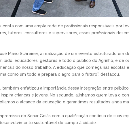
ás conta com uma ampla rede de profissionais responsáveis por le
ores, tutores, consultores e supervisores, esses profissionais d
sé Mário Schreiner, a realização de um evento estruturado em dois
um lado, educadores, gestores e todo o público do Agrinho, e de ou
mentais do nosso trabalho. A educação que começa nas escolas 
tema como um todo e prepara o agro para o futuro”, destacou.
s, também enfatizou a importância dessa integração entre públi
 inspira crianças e jovens. No segundo, alinhamos quem leva o c
liamos o alcance da educação e garantimos resultados ainda mais 
promisso do Senar Goiás com a qualificação contínua de suas 
 desenvolvimento sustentável do campo à cidade.