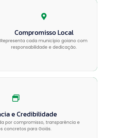
Compromisso Local
Compromisso Local
Representa cada município goiano com
Representa cada município goiano com
responsabilidade e dedicação.
responsabilidade e dedicação.
ncia e Credibilidade
cia e Credibilidade
da por compromisso, transparência e
da por compromisso, transparência e
os concretos para Goiás.
os concretos para Goiás.