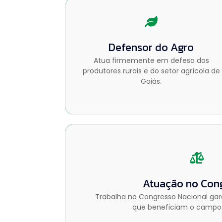
Defensor do Agro
Defensor do Agro
Atua firmemente em defesa dos
Atua firmemente em defesa dos
produtores rurais e do setor agrícola de
produtores rurais e do setor agrícola de
Goiás.
Goiás.
Atuação no Cong
Atuação no Con
Trabalha no Congresso Nacional garan
Trabalha no Congresso Nacional garan
que beneficiam o campo 
que beneficiam o campo 