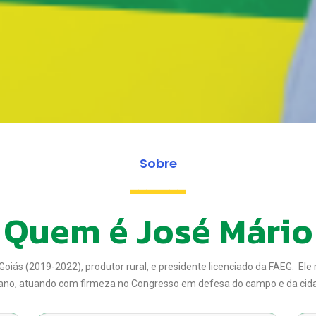
Sobre
-------
Quem é José Mário
Goiás (2019-2022), produtor rural, e presidente licenciado da FAEG. El
ano, atuando com firmeza no Congresso em defesa do campo e da cid