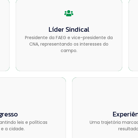
Líder Sindical
Líder Sindical
Presidente da FAEG e vice-presidente da
Presidente da FAEG e vice-presidente da
CNA, representando os interesses do
CNA, representando os interesses do
campo.
campo.
resso
Experiê
gresso
Experiên
tindo leis e políticas
Uma trajetória marca
tindo leis e políticas
Uma trajetória marca
e a cidade.
resultad
e a cidade.
resultad