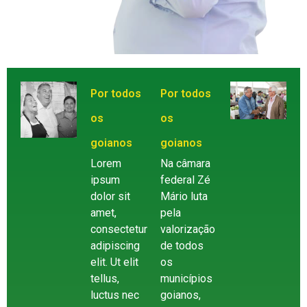
Por todos
Por todos
os
os
goianos
goianos
Lorem
Na câmara
ipsum
federal Zé
dolor sit
Mário luta
amet,
pela
consectetur
valorização
adipiscing
de todos
elit. Ut elit
os
tellus,
municípios
luctus nec
goianos,