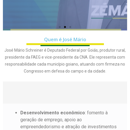
Leia biografia
Leia biografia
Leia biografia
Click Here
Click Here
Click Here
Click Here
Click Here
Click Here
Quem é José Mário
José Mário Schreiner é Deputado Federal por Goiás, produtor rural,
presidente da FAEG e vice-presidente da CNA. Ele representa com
responsabilidade cada município goiano, atuando com firmeza no
Congresso em defesa do campo e da cidade.
Desenvolvimento econômico
: fomento à
geração de emprego, apoio ao
empreendedorismo e atração de investimentos